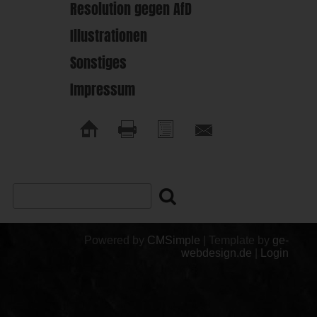
Resolution gegen AfD
Illustrationen
Sonstiges
Impressum
Powered by
CMSimple
| Template by
ge-
webdesign.de
|
Login